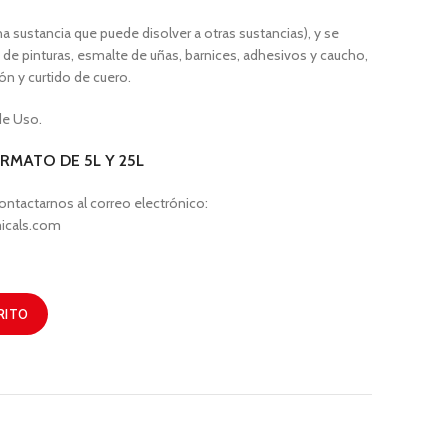
a sustancia que puede disolver a otras sustancias), y se
s de pinturas, esmalte de uñas, barnices, adhesivos y caucho,
n y curtido de cuero.
 de Uso.
ORMATO DE 5L
Y 25L
ntactarnos al correo electrónico:
icals.com
RITO