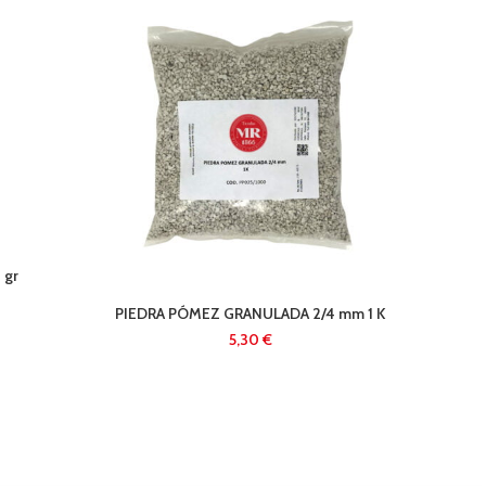
 gr
PIEDRA PÓMEZ GRANULADA 2/4 mm 1 K
COBR
€