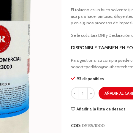
El tolueno es un buen solvente (un
usa para hacer pinturas, diluyente
y en algunos procesos de impresió
Se le solicitara DNI y Declaración
DISPONIBLE TAMBIEN EN F
Para gestionar su compra puede co
soportepedidos@southcorechem
93 disponibles
AÑADIR AL CAR
Añadir a la lista de deseos
COD:
DS135/1000