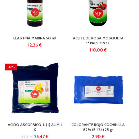
ELASTINA MARINA 50 ml
ACEITE DE ROSA MOSQUETA
1ª PRESION 1 L
€
€
-32%
ACIDO ASCORBICO-L (+) ALIM 1
COLORANTE ROJO COCHINILLA
K
82% (E-124) 25 gr
25,47
€
€
37,31
€