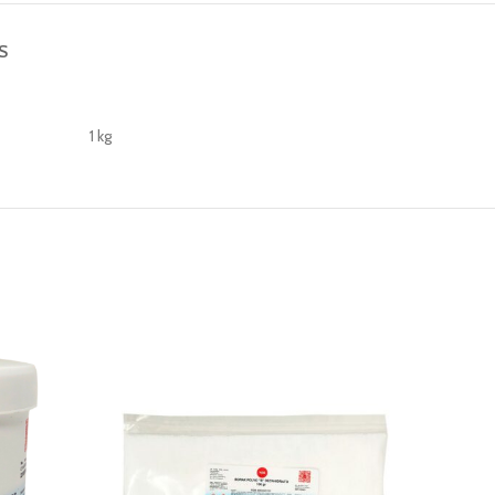
S
1 kg
-38%