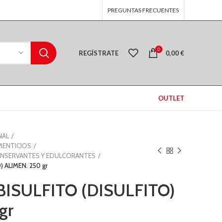
PREGUNTAS FRECUENTES
0
REGÍSTRATE
0,00
€
OUTLET
NAL
MENTICIOS
NSERVANTES Y EDULCORANTES
 ALIMEN. 250 gr
ISULFITO (DISULFITO)
€
€
gr