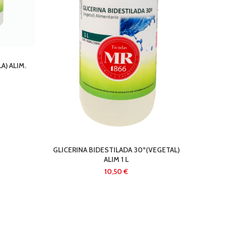
) ALIM.
GLICE
GLICERINA BIDESTILADA 30º(VEGETAL)
ALIM 1 L
€