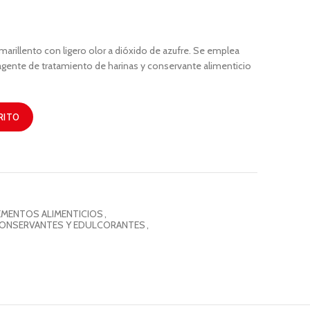
amarillento con ligero olor a dióxido de azufre. Se emplea
gente de tratamiento de harinas y conservante alimenticio
RITO
EMENTOS ALIMENTICIOS
,
CONSERVANTES Y EDULCORANTES
,