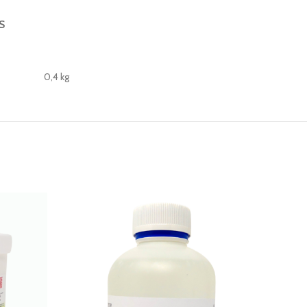
S
0,4 kg