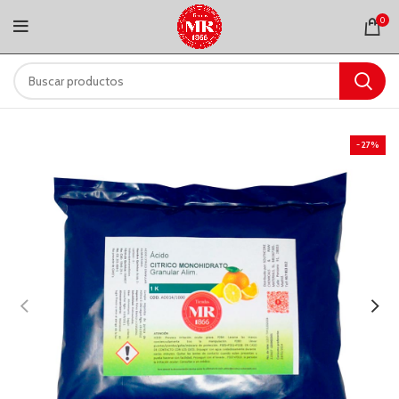
0
-27%