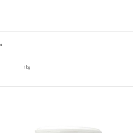
S
1 kg
-13%