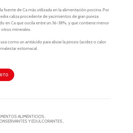
 la fuente de Ca más utilizada en la alimentación porcina. Por
 piedra caliza procedente de yacimientos de gran pureza
ido en Ca que oscila entre un 36-38%, y que contiene menor
 otros minerales.
sa como un antiácido para aliviar la pirosis (acidez o calor
l malestar estomacal.
RITO
EMENTOS ALIMENTICIOS
,
CONSERVANTES Y EDULCORANTES
,