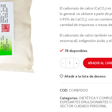
El carbonato de calcio (CaCO
) es
3
lo general, se obtiene a partir de
(>95% de CaCO
), con un conten
3
cantidad de impurezas o trazas de
El carbonato de calcio también se u
estomacal), indigestión ácida, y e
78 disponibles
AÑADIR AL CAR
Añadir a la lista de deseos
COD:
CC418/1000
Categorías:
DIETÉTICA Y COMPL
ESPESANTES EMULSIONANTES 
SECTOR CUIDADO PERSONAL