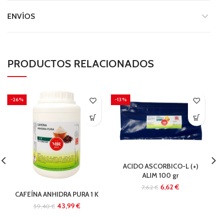
ENVÍOS
PRODUCTOS RELACIONADOS
-26%
-13%
ACIDO ASCORBICO-L (+)
ALIM 100 gr
6,62
€
7,62
€
CAFEÍNA ANHIDRA PURA 1 K
43,99
€
59,40
€