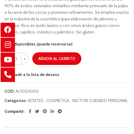
90% de ácidos saturados extraídos mediante prensado de la pulpa
o la carne de los cocos y posterior refinamiento. Se emplea mucho
en la industria de la cosmética (para elaboración de jabones y
cremas). Rico en ácido laúrico y con otros ácidos grasos como
cáprico, caprílico, mirístico y palmítico. Sin gluten.
8 disponibles (puede reservarse)
AÑADIR AL CARRITO
Añadir a la lista de deseos
COD:
AC105/1000
Categorías:
ACEITES
,
COSMÉTICA
,
SECTOR CUIDADO PERSONAL
Compartir