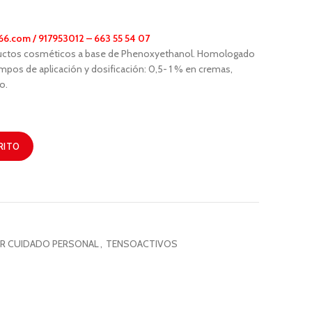
66.com
/ 917953012 – 663 55 54 07
ductos cosméticos a base de Phenoxyethanol. Homologado
pos de aplicación y dosificación: 0,5- 1 % en cremas,
o.
RITO
R CUIDADO PERSONAL
,
TENSOACTIVOS