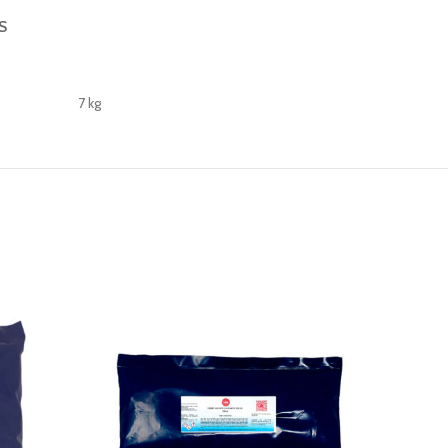
S
7 kg
-16%