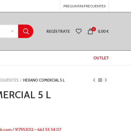
PREGUNTAS FRECUENTES
0
REGÍSTRATE
0,00
€
OUTLET
SOLVENTES
HEXANO COMERCIAL 5 L
ERCIAL 5 L
€
€
.com / 917953012 – 663 55 54 07