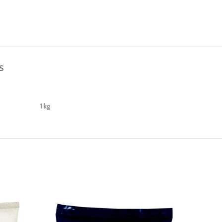
S
1 kg