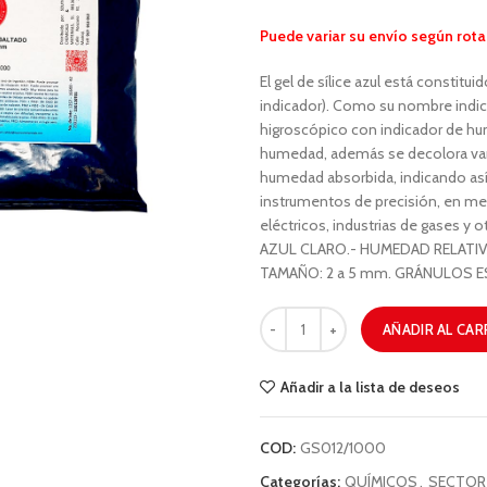
Puede variar su envío según rota
El gel de sílice azul está constitui
indicador). Como su nombre indica
higroscópico con indicador de hu
humedad, además se decolora vari
humedad absorbida, indicando así
instrumentos de precisión, en med
eléctricos, industrias de gases
AZUL CLARO.- HUMEDAD RELATI
TAMAÑO: 2 a 5 mm. GRÁNULOS E
AÑADIR AL CAR
Añadir a la lista de deseos
COD:
GS012/1000
Categorías:
QUÍMICOS
,
SECTOR