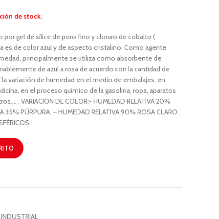
ción de stock.
do por gel de sílice de poro fino y cloruro de cobalto (
 es de color azul y de aspecto cristalino. Como agente
medad, principalmente se utiliza como absorbente de
ablemente de azul a rosa de acuerdo con la cantidad de
 la variación de humedad en el medio de embalajes, en
icina, en el proceso químico de la gasolina, ropa, aparatos
 y otros…. . VARIACIÓN DE COLOR:- HUMEDAD RELATIVA 20%
VA 35% PÚRPURA. – HUMEDAD RELATIVA 90% ROSA CLARO.
SFÉRICOS.
RITO
 INDUSTRIAL