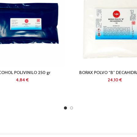
COHOL POLIVINILO 250 gr
BORAX POLVO “B” DECAHIDRA
€
€