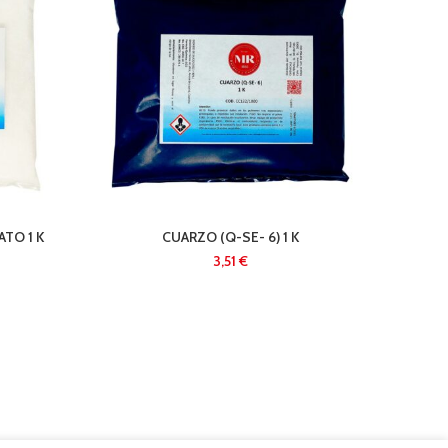
TO 1 K
CUARZO (Q-SE- 6) 1 K
€
CATA