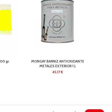
00 gr
MONGAY BARNIZ ANTIOXIDANTE
AMARI
METALES EXTERIOR 1 L
€