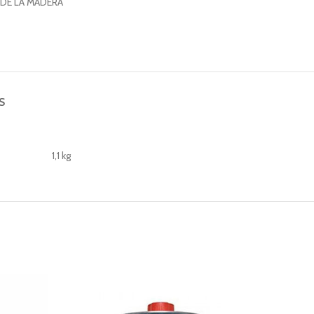
DE LA MADERA
S
1,1 kg