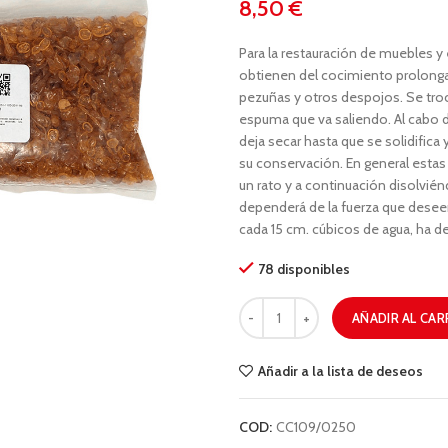
€
Para la restauración de muebles 
obtienen del cocimiento prolongad
pezuñas y otros despojos. Se troc
espuma que va saliendo. Al cabo d
deja secar hasta que se solidifica
su conservación. En general estas
un rato y a continuación disolvién
dependerá de la fuerza que desee
cada 15 cm. cúbicos de agua, ha d
78 disponibles
AÑADIR AL CAR
Añadir a la lista de deseos
COD:
CC109/0250