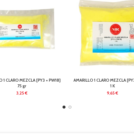
O 1 CLARO MEZCLA [PY3 + PW18]
AMARILLO 1 CLARO MEZCLA [PY3
75 gr
1 K
€
€