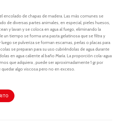
y el encolado de chapas de madera. Las más comunes se
o de diversas partes animales, en especial, pieles huesos,
ean y lavan y se coloca en agua al fuego, eliminando la
e un tiempo se forma una pasta gelatinosa que se filtra y
 y luego se pulveriza se forman escamas, perlas o placas para
 colas se preparan para su uso cubriéndolas de agua durante
dolas en agua caliente al baño María. La proporción cola-agua
mos que adquiera , puede ser aproximadamente 1 gr por
e quedar algo viscosa pero no en exceso.
RITO