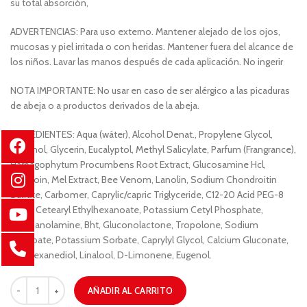
su total absorción,
ADVERTENCIAS: Para uso externo. Mantener alejado de los ojos,
mucosas y piel irritada o con heridas. Mantener fuera del alcance de
los niños. Lavar las manos después de cada aplicación. No ingerir
NOTA IMPORTANTE: No usar en caso de ser alérgico a las picaduras
de abeja o a productos derivados de la abeja.
INGREDIENTES: Aqua (wáter), Alcohol Denat., Propylene Glycol,
Menthol, Glycerin, Eucalyptol, Methyl Salicylate, Parfum (Frangrance),
Harpagophytum Procumbens Root Extract, Glucosamine Hcl,
Allantoin, Mel Extract, Bee Venom, Lanolin, Sodium Chondroitin
Sulfate, Carbomer, Caprylic/capric Triglyceride, C12-20 Acid PEG-8
Ester, Cetearyl Ethylhexanoate, Potassium Cetyl Phosphate,
Triethanolamine, Bht, Gluconolactone, Tropolone, Sodium
Benzoate, Potassium Sorbate, Caprylyl Glycol, Calcium Gluconate,
1,2 –Hexanediol, Linalool, D-Limonene, Eugenol.
AÑADIR AL CARRITO