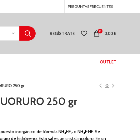
PREGUNTAS FRECUENTES
0
REGÍSTRATE
0,00
€
OUTLET
RURO 250 gr
UORURO 250 gr
mpuesto inorgánico de fórmula NH
HF
o NH
F·HF. Se
4
2
4
ruro de hidrógeno. Esta sal es un cristal incoloro. En un