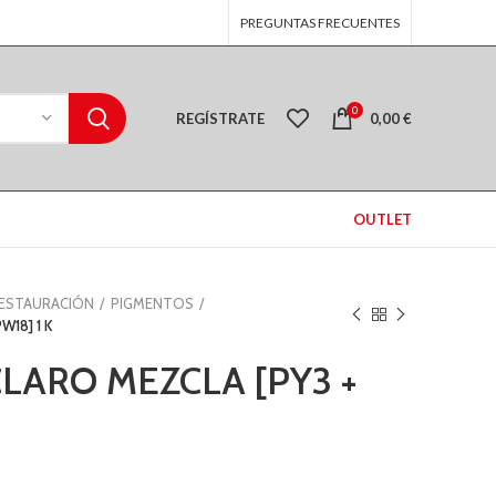
PREGUNTAS FRECUENTES
0
REGÍSTRATE
0,00
€
OUTLET
RESTAURACIÓN
PIGMENTOS
W18] 1 K
CLARO MEZCLA [PY3 +