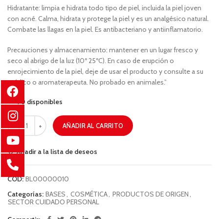
Hidratante: limpia e hidrata todo tipo de piel, incluida la piel joven
con acné. Calma, hidrata y protege la piel y es un analgésico natural.
Combate las llagas en la piel. Es antibacteriano y antiinflamatorio.
Precauciones y almacenamiento: mantener en un lugar fresco y
seco al abrigo de la luz (10º 25ºC). En caso de erupción o
enrojecimiento de la piel, deje de usar el producto y consulte a su
médico o aromaterapeuta. No probado en animales.”
90 disponibles
AÑADIR AL CARRITO
Añadir a la lista de deseos
COD:
BL00000010
Categorías:
BASES
,
COSMÉTICA
,
PRODUCTOS DE ORIGEN
,
SECTOR CUIDADO PERSONAL