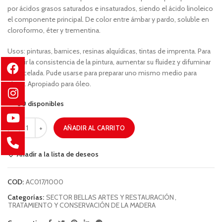
por ácidos grasos saturados e insaturados, siendo el ácido linoleico
el componente principal. De color entre ámbar y pardo, soluble en
cloroformo, éter y trementina.
Usos: pinturas, barnices, resinas alquídicas, tintas de imprenta. Para
reducir la consistencia de la pintura, aumentar su fluidez y difuminar
la pincelada. Pude usarse para preparar uno mismo medio para
pintar. Apropiado para óleo.
80 disponibles
AÑADIR AL CARRITO
Añadir a la lista de deseos
COD:
AC017/1000
Categorías:
SECTOR BELLAS ARTES Y RESTAURACIÓN
,
TRATAMIENTO Y CONSERVACIÓN DE LA MADERA