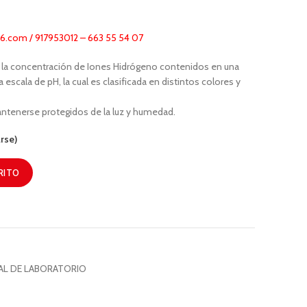
.com / 917953012 – 663 55 54 07
ir la concentración de Iones Hidrógeno contenidos en una
 escala de pH, la cual es clasificada en distintos colores y
ntenerse protegidos de la luz y humedad.
rse)
RITO
AL DE LABORATORIO