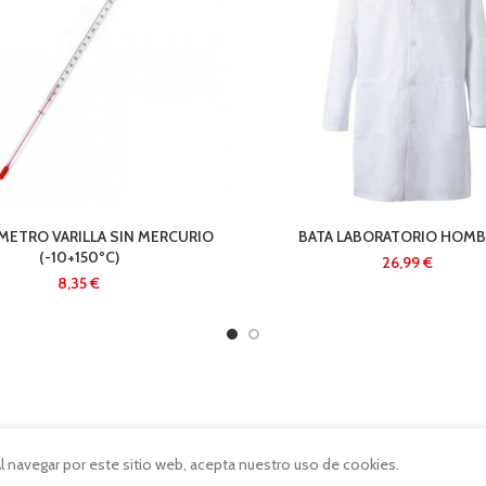
ETRO VARILLA SIN MERCURIO
BATA LABORATORIO HOMB
(-10+150ºC)
€
€
 navegar por este sitio web, acepta nuestro uso de cookies.
TIENDAS MR1866
2026