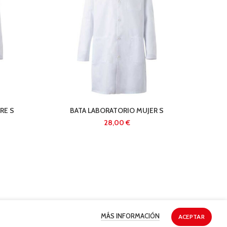
RE S
BATA LABORATORIO MUJER S
BOX 
€
MÁS INFORMACIÓN
ACEPTAR