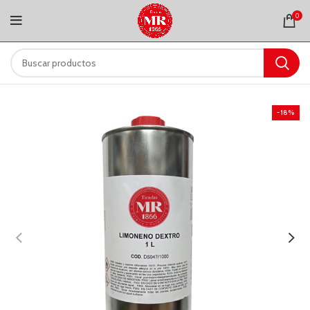
0
-18%