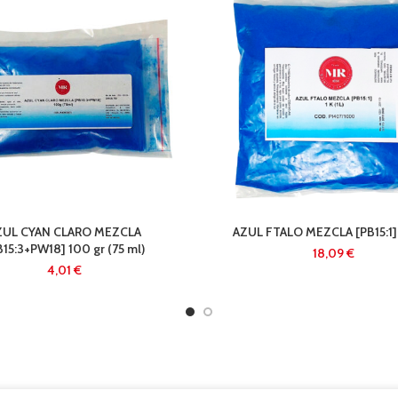
ZUL CYAN CLARO MEZCLA
AZUL FTALO MEZCLA [PB15:1] 1
B15:3+PW18] 100 gr (75 ml)
€
€