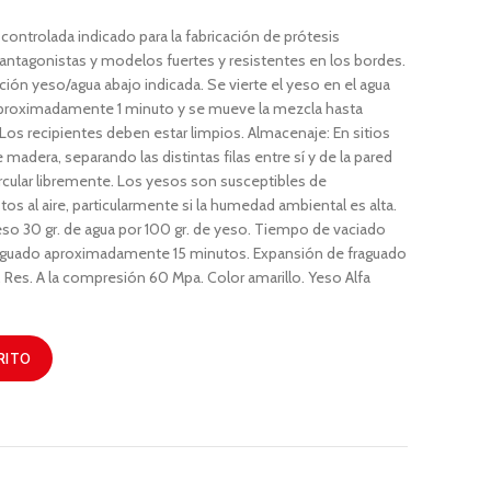
controlada indicado para la fabricación de prótesis
 antagonistas y modelos fuertes y resistentes en los bordes.
n yeso/agua abajo indicada. Se vierte el yeso en el agua
r aproximadamente 1 minuto y se mueve la mezcla hasta
s recipientes deben estar limpios. Almacenaje: En sitios
madera, separando las distintas filas entre sí y de la pared
ircular libremente. Los yesos son susceptibles de
s al aire, particularmente si la humedad ambiental es alta.
so 30 gr. de agua por 100 gr. de yeso. Tiempo de vaciado
aguado aproximadamente 15 minutos. Expansión de fraguado
 Res. A la compresión 60 Mpa. Color amarillo. Yeso Alfa
RITO