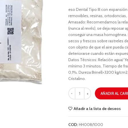
eso Dental Tipo III con expansión 
removibles, resinas, ortodoncias,
Amasado: Recomendamos la relació
(nunca al revés), se deja reposa
conseguir una masa homogénea. Lo
secos y frescos sobre rastreles de 
con objeto de que el aire pueda c
deteriorarse cuando están expuesto
Datos Técnicos: Relación agua/ Ye
mínimo 3 minutos. Tiempo de fr
0,1%. Dureza Brinell>3200 kg/cm2.
Cristalino.
AÑADIR AL CAR
Añadir a la lista de deseos
COD:
HH008/1000