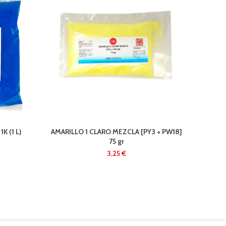
K (1 L)
AMARILLO 1 CLARO MEZCLA [PY3 + PW18]
A
75 gr
[
€