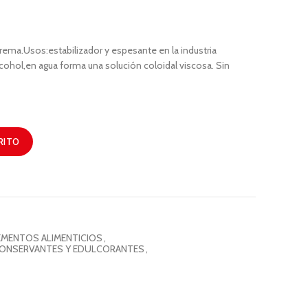
rema.Usos:estabilizador y espesante en la industria
lcohol,en agua forma una solución coloidal viscosa. Sin
RITO
EMENTOS ALIMENTICIOS
,
CONSERVANTES Y EDULCORANTES
,