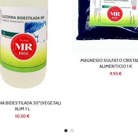
MAGNESIO SULFATO CRISTA
ALIMENTICIO 1 K
€
NA BIDESTILADA 30º(VEGETAL)
ALIM 1 L
€