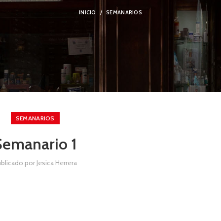
INICIO
SEMANARIOS
SEMANARIOS
Semanario 1
ublicado por
Jesica Herrera